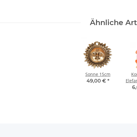
Ähnliche Art
Sonne 15cm
Ko
Elefa
49,00 €
*
5
6