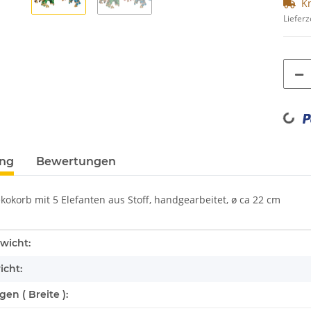
K
Lieferz
Loading...
ung
Bewertungen
kokorb mit 5 Elefanten aus Stoff, handgearbeitet, ø ca 22 cm
enschaft
wicht:
icht:
n ( Breite ):