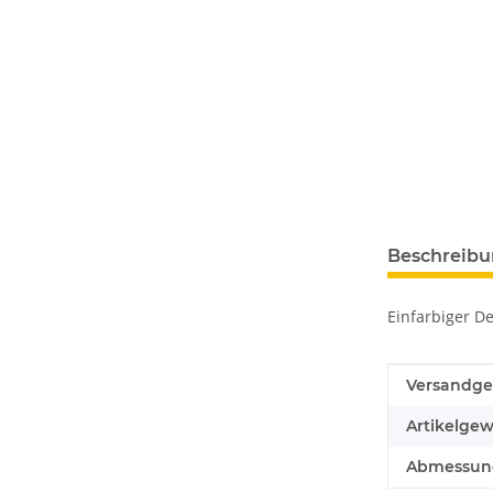
Beschreib
Einfarbiger De
Produkteig
Wert
Versandge
Artikelgew
Abmessunge