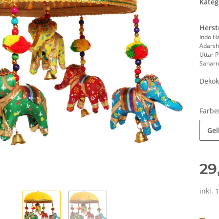
Kateg
Herst
Indo H
Adarsh
Uttar 
Saharn
Dekok
Farb
Gel
29
inkl. 