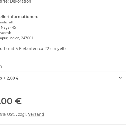
orie:
Dekoration
ellerinformationen:
andicraft
 Nagar 45
Pradesh
apur, Indien, 247001
orb mit 5 Elefanten ca 22 cm gelb
en
b
+ 2,00 €
,00 €
19% USt. , zzgl.
Versand