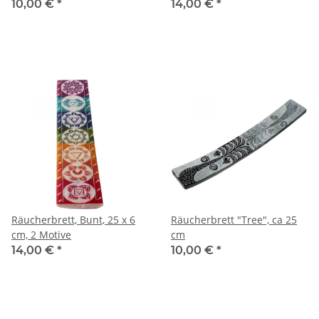
6 cm
10,00 €
*
14,00 €
*
Räucherbrett, Bunt, 25 x 6
Räucherbrett "Tree", ca 25
cm, 2 Motive
cm
14,00 €
*
10,00 €
*