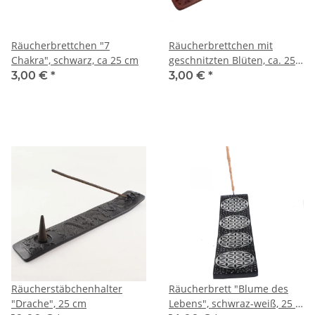
Räucherbrettchen "7
Räucherbrettchen mit
Chakra", schwarz, ca 25 cm
geschnitzten Blüten, ca. 25
cm.
3,00 €
*
3,00 €
*
Räucherstäbchenhalter
Räucherbrett "Blume des
"Drache", 25 cm
Lebens", schwraz-weiß, 25 x