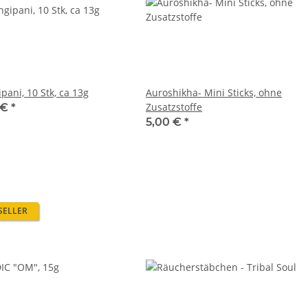
pani, 10 Stk, ca 13g
Auroshikha- Mini Sticks, ohne
Zusatzstoffe
 €
*
5,00 €
*
SELLER