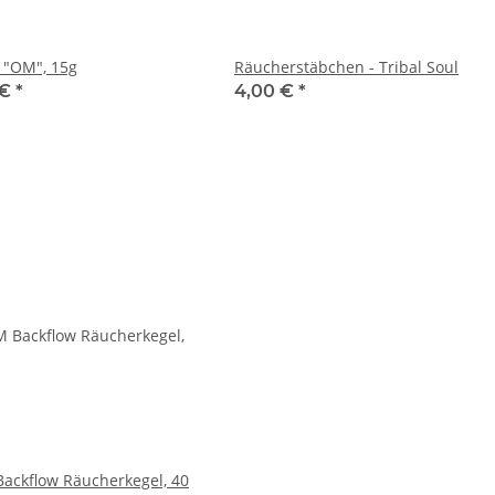
 "OM", 15g
Räucherstäbchen - Tribal Soul
 €
*
4,00 €
*
ackflow Räucherkegel, 40