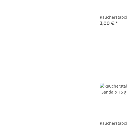
Räucherstäbch
3,00 €
*
Räucherstäbch