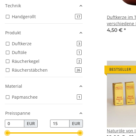
Technik
Handgerollt
Artikel gefunden
Duftkerze im 
17
verschiedene 
4,50 €
*
Produkt
Duftkerze
Artikel gefunden
3
Duftöle
Artikel gefunden
1
Räucherkegel
Artikel gefunden
2
BESTSELLER
Räucherstäbchen
Artikel gefunden
26
Material
Papmaschee
Artikel gefunden
1
Preisspanne
EUR
EUR
Naturöle von 