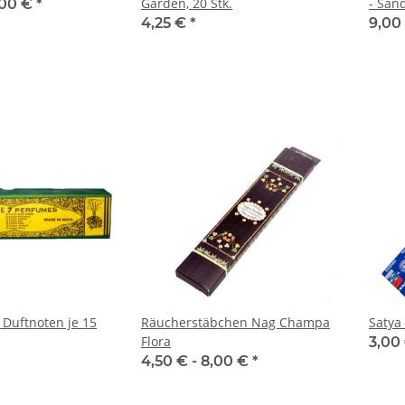
Garden, 20 Stk.
- San
,00 €
*
4,25 €
*
9,00
7 Duftnoten je 15
Räucherstäbchen Nag Champa
Satya
Flora
3,00
4,50 € -
8,00 €
*