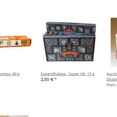
hampa, 40 g
Sugandhalaya - Super Hit, 15 g
Auros
Displ
2,50 €
*
Preis