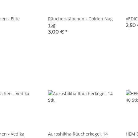
en - Elite
Räucherstäbchen - Golden Nag
VEDIC
15g
2,50
3,00 €
*
en - Vedika
Auroshikha Räucherkegel, 14
HEM B