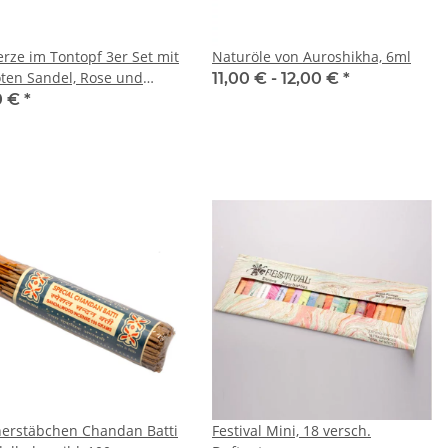
erze im Tontopf 3er Set mit
Naturöle von Auroshikha, 6ml
ten Sandel, Rose und
11,00 € -
12,00 €
*
n
0 €
*
erstäbchen Chandan Batti
Festival Mini, 18 versch.