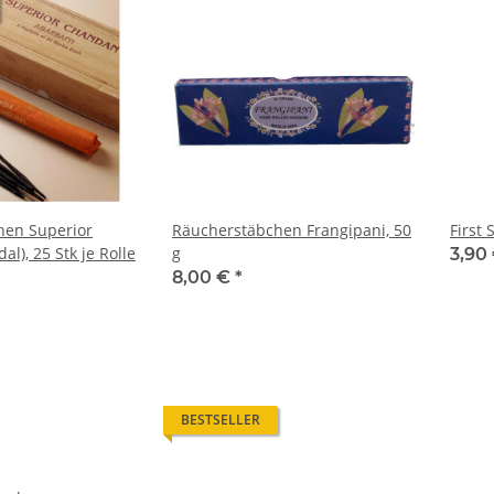
hen Superior
Räucherstäbchen Frangipani, 50
First 
l), 25 Stk je Rolle
g
3,90
8,00 €
*
BESTSELLER