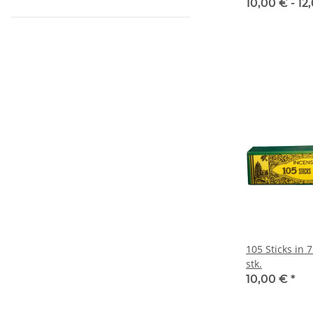
10,00 € -
12
105 Sticks in 
stk.
10,00 €
*