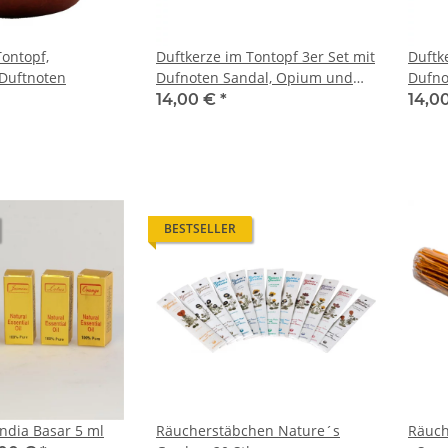
Tontopf,
Duftkerze im Tontopf 3er Set mit
Duftk
Duftnoten
Dufnoten Sandal, Opium und
Dufno
Lavendel
Jasmi
14,00 €
*
14,0
BESTSELLER
India Basar 5 ml
Räucherstäbchen Nature´s
Räuch