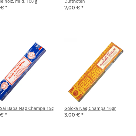
delholz, mild, 100 g
Duftnoten
 €
*
7,00 €
*
 Sai Baba Nag Champa 15g
Goloka Nag Champa 16gr
 €
*
3,00 €
*