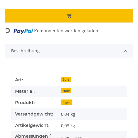
Loading...
Komponenten werden geladen ...
Beschreibung
Produkteigenschaft
Wert
Art:
Eule
Material:
Holz
Produkt:
Figur
Versandgewicht:
0,04 kg
Artikelgewicht:
0,03
kg
Abmessungen (