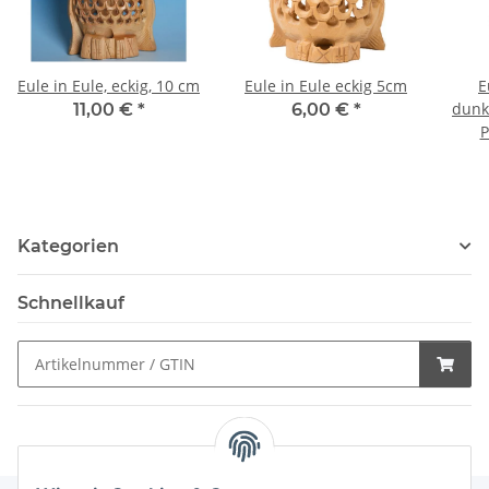
Eule in Eule, eckig, 10 cm
Eule in Eule eckig 5cm
E
dunk
11,00 €
*
6,00 €
*
P
Kategorien
Schnellkauf