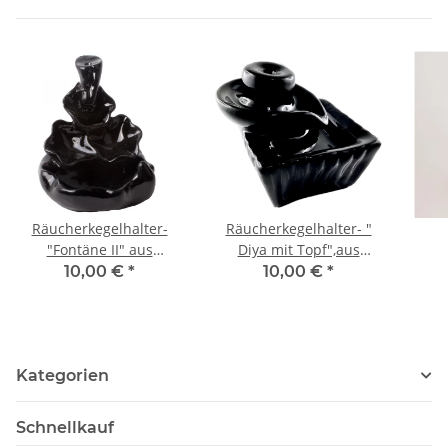
Räucherkegelhalter-
Räucherkegelhalter- "
"Fontäne II" aus
Diya mit Topf",aus
Polyresin,, ca 10cm
Polyresin, ca 10cm
10,00 €
*
10,00 €
*
Kategorien
Schnellkauf