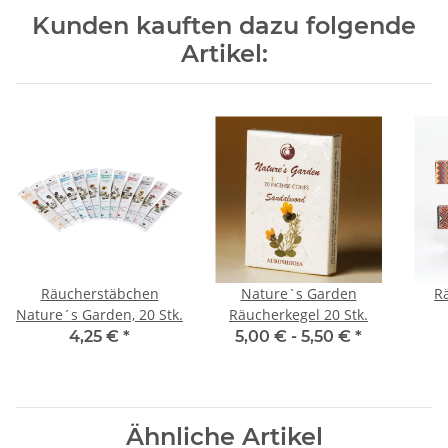
Kunden kauften dazu folgende
Artikel:
Räucherstäbchen
Nature`s Garden
R
Nature´s Garden, 20 Stk.
Räucherkegel 20 Stk.
4,25 €
*
5,00 € -
5,50 €
*
Ähnliche Artikel