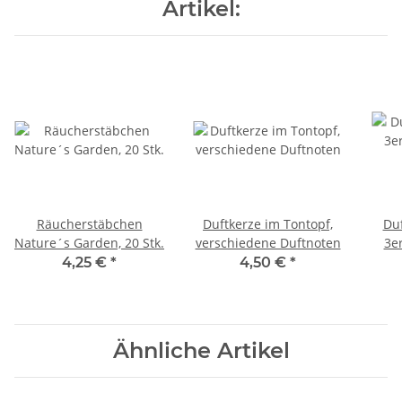
Artikel:
Räucherstäbchen
Duftkerze im Tontopf,
Duf
Nature´s Garden, 20 Stk.
verschiedene Duftnoten
3e
Sand
4,25 €
*
4,50 €
*
Ähnliche Artikel