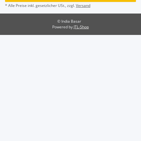
* Alle Preise inkl. gesetzlicher USt., zzgl.
Versand
© India Basar
Powered by
JTL-Shop