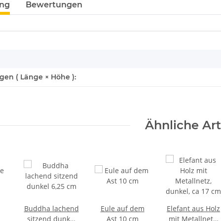
ung
Bewertungen
enschaft
en ( Länge × Höhe ):
Ähnliche Art
Buddha lachend
Eule auf dem
Elefant aus Holz
m
sitzend dunkel
Ast 10 cm
mit Metallnetz,