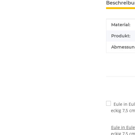
Beschreib
Produkteig
Wert
Material:
Produkt:
Abmessung
Eule in Eule
eckig 7,5 c