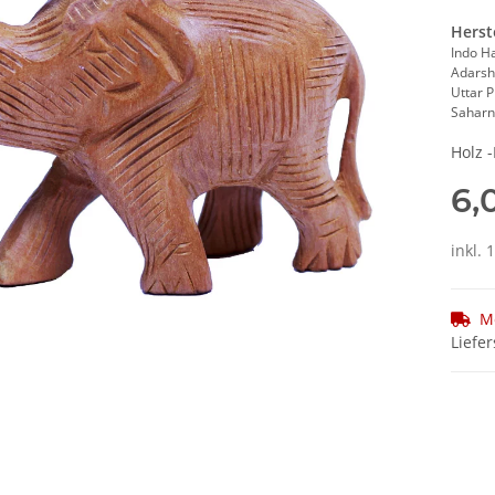
Herst
Indo H
Adarsh
Uttar 
Saharn
Holz -
6,
inkl. 
M
Liefer