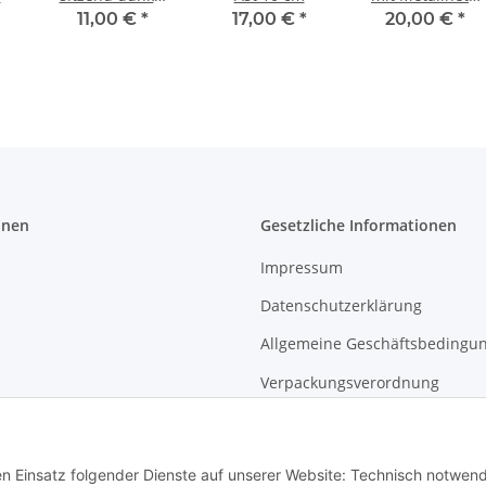
6,25 cm
dunkel, ca 17 cm
11,00 €
*
17,00 €
*
20,00 €
*
onen
Gesetzliche Informationen
Impressum
Datenschutzerklärung
Allgemeine Geschäftsbedingu
Verpackungsverordnung
Widerrufsbelehrung für Endk
den Einsatz folgender Dienste auf unserer Website: Technisch notwend