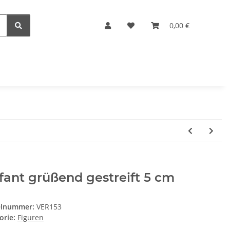
0,00 €
fant grüßend gestreift 5 cm
elnummer:
VER153
orie:
Figuren