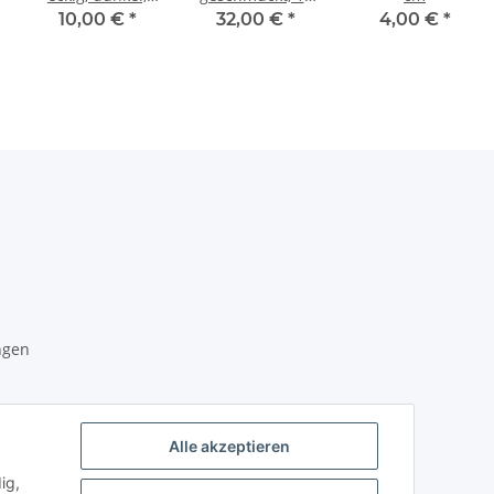
7,5 cm
cm
10,00 €
*
32,00 €
*
4,00 €
*
ngen
unden
Alle akzeptieren
ig,