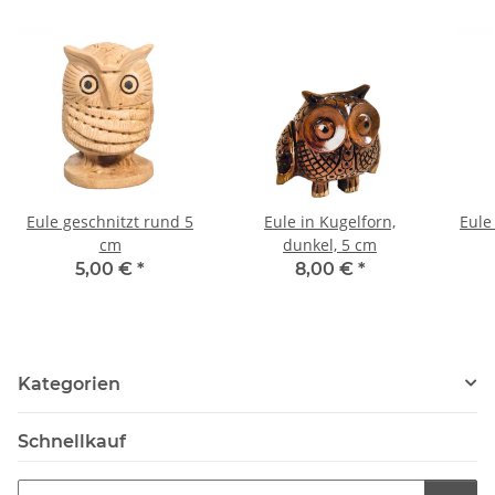
Eule geschnitzt rund 5
Eule in Kugelforn,
Eule
cm
dunkel, 5 cm
5,00 €
*
8,00 €
*
Kategorien
Schnellkauf