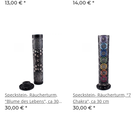
Ranken und "OM"
Metalldekor ca. 30 cm
13,00 €
*
14,00 €
*
Speckstein- Räucherturm,
Speckstein- Räucherturm, "7
"Blume des Lebens", ca 30
Chakra", ca 30 cm
cm
30,00 €
*
30,00 €
*