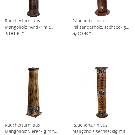
Räucherturm aus
Räucherturm aus
Mangoholz "Antik" mit
Palisanderholz, sechseckig
Löchern, 30 cm
mit "OM"
3,00 €
*
3,00 €
*
Räucherturm aus
Räucherturm aus
Mangoholz viereckig mit
Mangoholz sechseckig mit