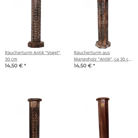
Räucherturm Antik "Vogel",
Räucherturm aus
30 cm
Mangoholz "Antik", ca 30 cm
hoch
14,50 €
*
14,50 €
*