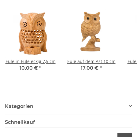
Eule in Eule eckig 7,5 cm
Eule auf dem Ast 10 cm
Eule
10,00 €
*
17,00 €
*
Kategorien
Schnellkauf