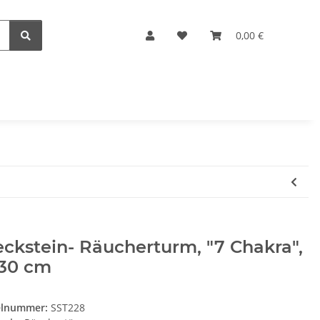
0,00 €
ckstein- Räucherturm, "7 Chakra",
 30 cm
elnummer:
SST228