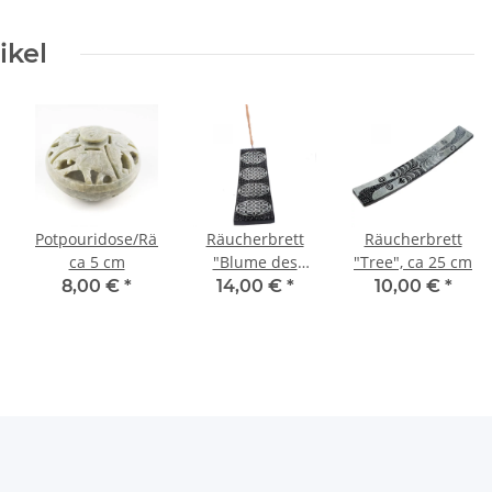
ikel
Potpouridose/Räucherstäbchenhalter,
Räucherbrett
Räucherbrett
ca 5 cm
"Blume des
"Tree", ca 25 cm
Lebens",
8,00 €
*
14,00 €
*
10,00 €
*
schwraz-weiß,
25 x 6 cm