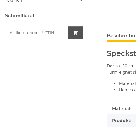
Schnellkauf
Beschreib
Speckst
Der ca. 30 cm
Turm eignet s
Material
Höhe: c
Produkteig
Wert
Material:
Produkt: