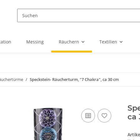
ation
Messing
Räuchern
Textilien
äuchertürme
Speckstein- Räucherturm, "7 Chakra", ca 30 cm
Spe
ca
Artik