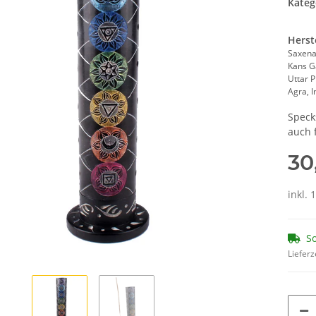
Kateg
Herst
Saxena
Kans G
Uttar 
Agra, 
Speck
auch 
30
inkl. 
So
Lieferz