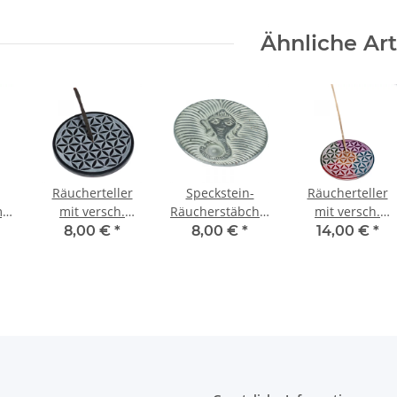
Ähnliche Art
Räucherteller
Speckstein-
Räucherteller
,
mit versch.
Räucherstäbchenhalter
mit versch.
Motiven,
Rund mit
Motiven, Bunt,
8,00 €
*
8,00 €
*
14,00 €
*
30
Schwarz, ca 10
Ganesha, 10cm.
ca 13 cm
cm