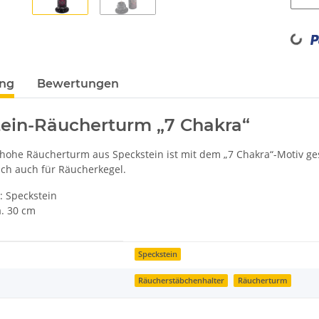
Loading...
ung
Bewertungen
ein-Räucherturm „7 Chakra“
 hohe Räucherturm aus Speckstein ist mit dem „7 Chakra“-Motiv gest
ich auch für Räucherkegel.
: Speckstein
a. 30 cm
enschaft
Speckstein
Räucherstäbchenhalter
Räucherturm