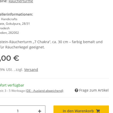
orie:
Räuchertürme
ellerinformationen:
 Handicrafts
ate, Gokulpura, 28/31
Pradesh
Indien, 282002
stein-Räucherturm „7 Chakra“, ca. 30 cm – farbig bemalt und
für Räucherkegel geeignet.
,00 €
19% USt. , zzgl.
Versand
fort verfügbar
Frage zum Artikel
eit:
3 - 5 Werktage
(DE - Ausland abweichend)
In den Warenkorb