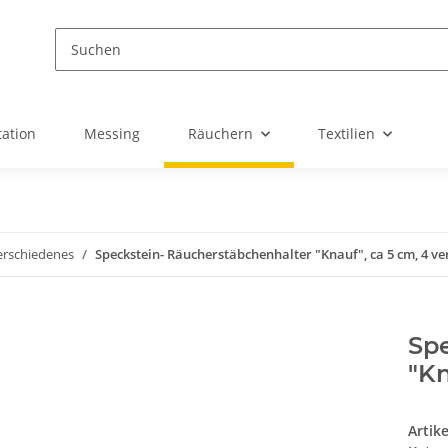
ation
Messing
Räuchern
Textilien
erschiedenes
Speckstein- Räucherstäbchenhalter "Knauf", ca 5 cm, 4 ve
Sp
"Kn
Artik