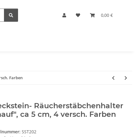
0,00 €
rsch. Farben
eckstein- Räucherstäbchenhalter
auf", ca 5 cm, 4 versch. Farben
elnummer:
SST202