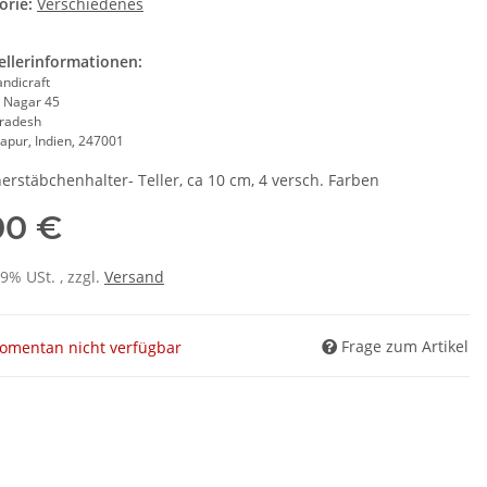
orie:
Verschiedenes
ellerinformationen:
andicraft
 Nagar 45
Pradesh
apur, Indien, 247001
erstäbchenhalter- Teller, ca 10 cm, 4 versch. Farben
00 €
19% USt. , zzgl.
Versand
Frage zum Artikel
omentan nicht verfügbar