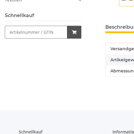
Schnellkauf
Beschreib
Produkteig
Wert
Versandge
Artikelgew
Abmessung
Schnellkauf
Informati