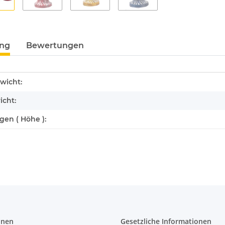
ung
Bewertungen
enschaft
wicht:
icht:
en ( Höhe ):
onen
Gesetzliche Informationen