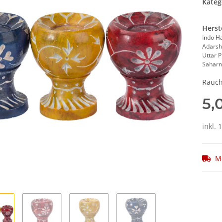
Kateg
Herst
Indo H
Adarsh
Uttar 
Saharn
Räuch
5,
inkl. 
M