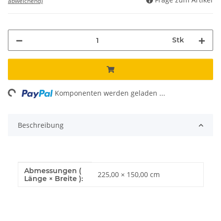
abweichend)
Stk
ng...
Komponenten werden geladen ...
Beschreibung
Abmessungen (
Produkteigenschaft
Wert
225,00 × 150,00 cm
Länge × Breite ):