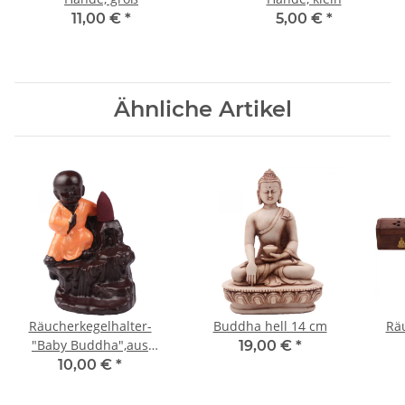
11,00 €
*
5,00 €
*
Ähnliche Artikel
Räucherkegelhalter-
Buddha hell 14 cm
Rä
"Baby Buddha",aus
19,00 €
*
Polyresin, ca 10cm
10,00 €
*