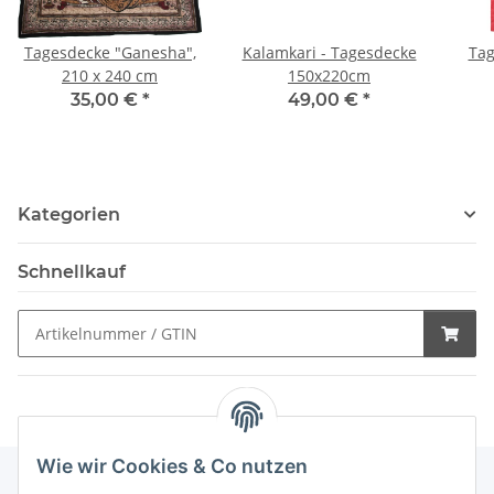
Tagesdecke "Ganesha",
Kalamkari - Tagesdecke
Tag
210 x 240 cm
150x220cm
35,00 €
*
49,00 €
*
Kategorien
Schnellkauf
Wie wir Cookies & Co nutzen