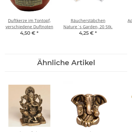
Duftkerze im Tontopf,
Räucherstäbchen
A
verschiedene Duftnoten
Nature´s Garden, 20 Stk.
4,50 €
*
4,25 €
*
Ähnliche Artikel