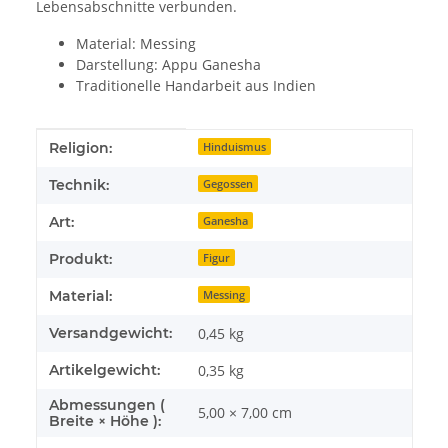
Lebensabschnitte verbunden.
Material: Messing
Darstellung: Appu Ganesha
Traditionelle Handarbeit aus Indien
Produkteigenschaft
Wert
Religion:
Hinduismus
Technik:
Gegossen
Art:
Ganesha
Produkt:
Figur
Material:
Messing
Versandgewicht:
0,45 kg
Artikelgewicht:
0,35
kg
Abmessungen (
5,00 × 7,00 cm
Breite × Höhe ):