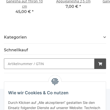
Ganesha auf Thron 10
Appuganesha 2,5 cm
Gane
cm
7,00 €
*
45,00 €
*
Kategorien
Schnellkauf
Wie wir Cookies & Co nutzen
Durch Klicken auf „Alle akzeptieren“ gestatten Sie den
Schnellkauf
Einsatz folgender Dienste auf unserer Website: Technisch