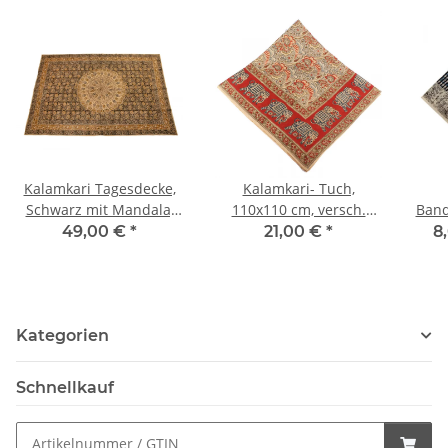
Kalamkari Tagesdecke,
Kalamkari- Tuch,
Schwarz mit Mandala,
110x110 cm, versch.
Band
ca. 150x220cm
Motive
49,00 €
*
21,00 €
*
8
Kategorien
Schnellkauf