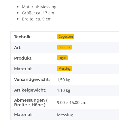
Material: Messing
Größe: ca. 17 cm
Breite: ca. 9 cm
Produkteigenschaft
Wert
Technik:
Gegossen
Art:
Buddha
Produkt:
Figur
Material:
Messing
Versandgewicht:
1,50 kg
Artikelgewicht:
1,10
kg
Abmessungen (
9,00 × 15,00 cm
Breite × Höhe ):
Material:
Messing