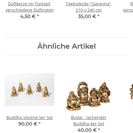
Duftkerze im Tontopf,
Tagesdecke "Ganesha",
R
verschiedene Duftnoten
210 x 240 cm
versc
4,50 €
*
35,00 €
*
Ähnliche Artikel
Buddha sitzend 5er Set
Budai - lachender
Buddha 4er Set
90,00 €
*
40,00 €
*