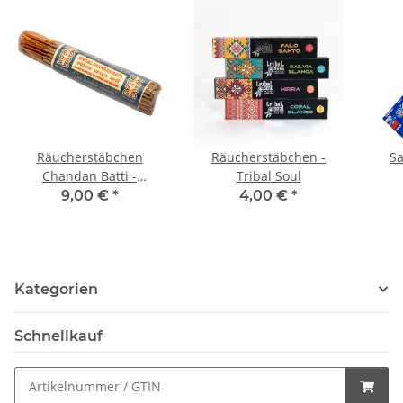
Räucherstäbchen
Räucherstäbchen -
Sa
Chandan Batti -
Tribal Soul
Sandelholz, mild, 100 g
9,00 €
*
4,00 €
*
Kategorien
Schnellkauf