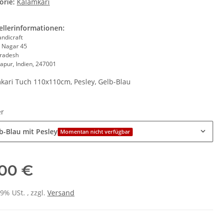
orie:
Kalamkari
ellerinformationen:
andicraft
 Nagar 45
Pradesh
apur, Indien, 247001
kari Tuch 110x110cm, Pesley, Gelb-Blau
er
b-Blau mit Pesley
Momentan nicht verfügbar
,00 €
19% USt. , zzgl.
Versand