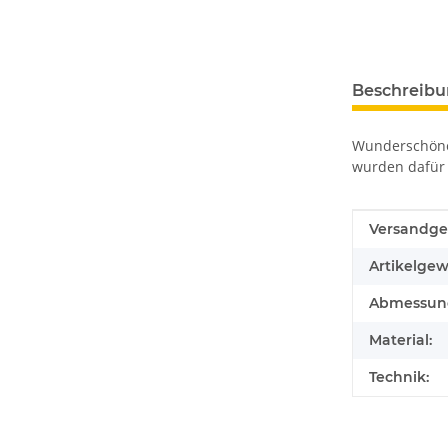
Beschreib
Wunderschöne 
wurden dafür 
Produkteig
Wert
Versandge
Artikelgew
Abmessunge
Material:
Technik: