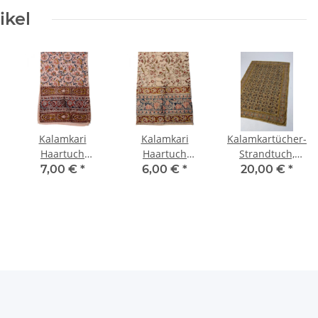
ikel
Kalamkari
Kalamkari
Kalamkartücher-
Haartuch
Haartuch
Strandtuch,
25x150cm
25x150cm
120x180 cm
7,00 €
*
6,00 €
*
20,00 €
*