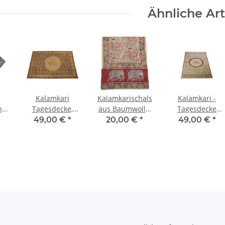
Ähnliche Art
Kalamkari
Kalamkarischals
Kalamkari -
,
Tagesdecke,
aus Baumwolle,
Tagesdecke
Schwarz mit
versch. Motive,
150x220cm
49,00 €
*
20,00 €
*
49,00 €
*
ve
Mandala, ca.
35x180 cm
150x220cm