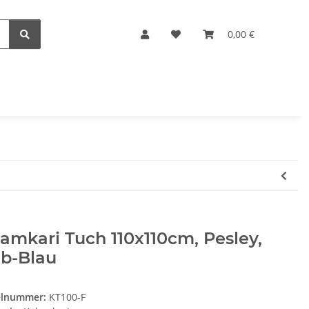
0,00 €
amkari Tuch 110x110cm, Pesley,
lb-Blau
elnummer:
KT100-F