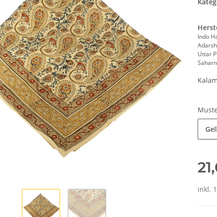
Kateg
Herst
Indo H
Adarsh
Uttar 
Saharn
Kalam
Must
Gel
21
inkl. 