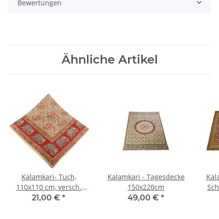
Bewertungen
Ähnliche Artikel
Kalamkari- Tuch,
Kalamkari - Tagesdecke
Kal
110x110 cm, versch.
150x220cm
Sch
Motive
21,00 €
*
49,00 €
*