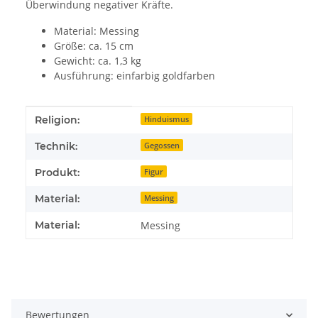
Überwindung negativer Kräfte.
Material: Messing
Größe: ca. 15 cm
Gewicht: ca. 1,3 kg
Ausführung: einfarbig goldfarben
Produkteigenschaft
Wert
Religion:
Hinduismus
Technik:
Gegossen
Produkt:
Figur
Material:
Messing
Material:
Messing
Bewertungen