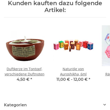
Kunden kauften dazu folgende
Artikel:
Duftkerze im Tontopf,
Naturöle von
verschiedene Duftnoten
Auroshikha, 6ml
Rä
4,50 €
*
11,00 € -
12,00 €
*
Kategorien