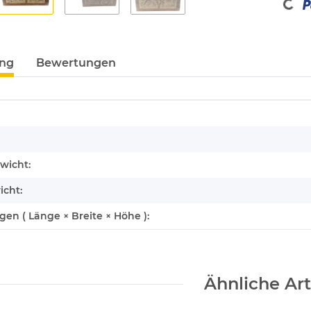
ung
Bewertungen
enschaft
wicht:
icht:
n ( Länge × Breite × Höhe ):
Ähnliche Art