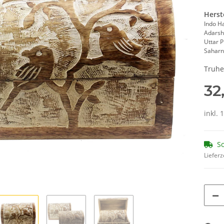
Herst
Indo H
Adarsh
Uttar 
Saharn
Truhe 
32
inkl. 
So
Lieferz
Loading...