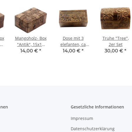
ox
Mangoholz- Box
Dose mit 3
Truhe "Tree",
"Antik", 15x10
elefanten, ca
2er Set
cm
15x7,5x6,5 cm
14,00 €
*
14,00 €
*
30,00 €
*
onen
Gesetzliche Informationen
Impressum
Datenschutzerklärung