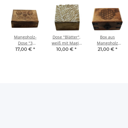
Mangoholz-
Dose "Blätter",
Box aus
Dose "3
weiß mit Magic
Mangoholz
Traumfänger;
Lock, ca 10x10
"Blume des
17,00 €
*
10,00 €
*
21,00 €
*
17x12 cm
cm
Lebens", ca
17x12x12 cm,
mit
Eisenbeschlägen