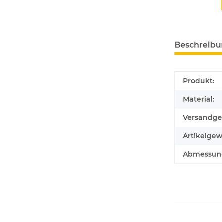
Beschreib
Produkteig
Wert
Produkt:
Material:
Versandge
Artikelgew
Abmessunge