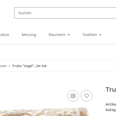
ation
Messing
Räuchern
Textilien
oxen
Truhe "Vogel", 2er Set
Tru
Artik
Kateg