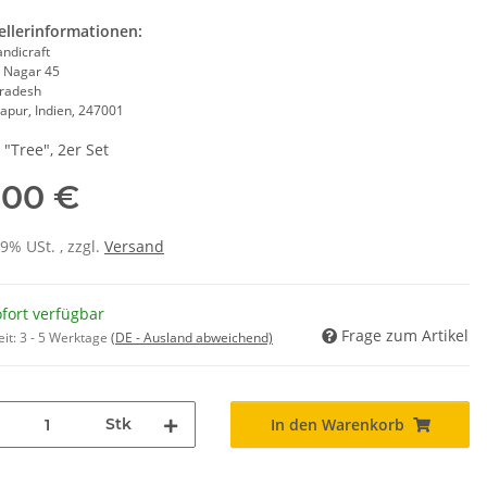
ellerinformationen:
andicraft
 Nagar 45
Pradesh
apur, Indien, 247001
"Tree", 2er Set
,00 €
19% USt. , zzgl.
Versand
fort verfügbar
Frage zum Artikel
eit:
3 - 5 Werktage
(DE - Ausland abweichend)
Stk
In den Warenkorb