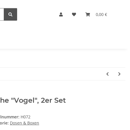
0,00 €
he "Vogel", 2er Set
elnummer:
H072
orie:
Dosen & Boxen