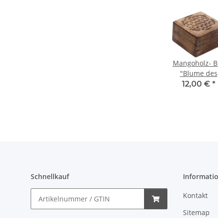
Mangoholz- B
"Blume des
Lebens", ca.
12,00 €
*
10x10 cm
Schnellkauf
Informati
Kontakt
Sitemap