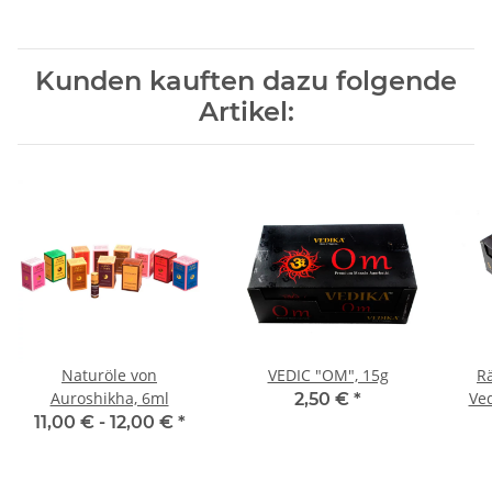
Kunden kauften dazu folgende
Artikel:
Naturöle von
VEDIC "OM", 15g
R
Auroshikha, 6ml
Ved
2,50 €
*
11,00 € -
12,00 €
*