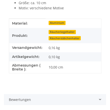
Größe: ca. 10 cm
Motiv: verschiedene Motive
Produkteigenschaft
Wert
Material:
Aluminium
Räucherkegelhalter
Produkt:
Räucherstäbchenhalter
Versandgewicht:
0,16 kg
Artikelgewicht:
0,10
kg
Abmessungen (
10,00 cm
Breite ):
Bewertungen