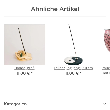
Ähnliche Artikel
Hände, groß
Teller "Jing Jang", 10 cm
Räuc
11,00 €
*
11,00 €
*
Kategorien