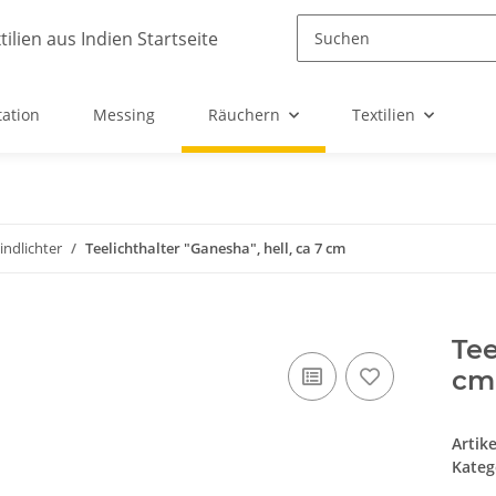
ation
Messing
Räuchern
Textilien
indlichter
Teelichthalter "Ganesha", hell, ca 7 cm
Tee
cm
Artik
Kateg