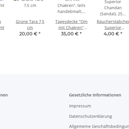
n
Grüne Tara 7,5
Tagesdecke "Om
Räucherstäbche
 ml
cm
mit Chakren",
Superior
teils
Chandan
20,00 €
*
35,00 €
*
4,00 €
*
handebmalt,
(Sandal), 25 Stk
250 x 220 cm
je Rolle
onen
Gesetzliche Informationen
Impressum
Datenschutzerklärung
Allgemeine Geschäftsbedingu