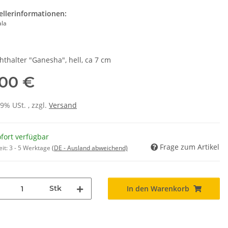
ellerinformationen:
ala
hthalter "Ganesha", hell, ca 7 cm
,00 €
19% USt. , zzgl.
Versand
fort verfügbar
Frage zum Artikel
eit:
3 - 5 Werktage
(DE - Ausland abweichend)
Stk
In den Warenkorb