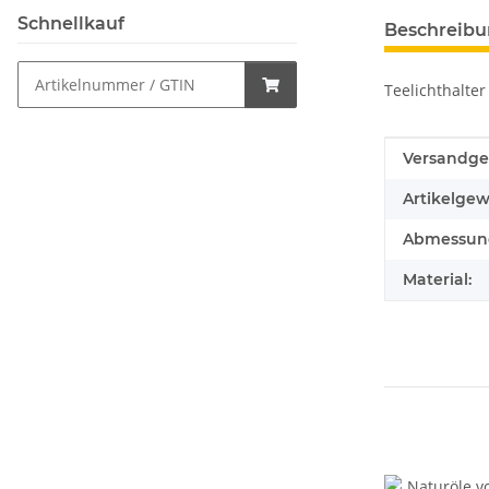
weitere Regis
Schnellkauf
Beschreib
Teelichthalter
Produkteig
Wert
Versandge
Artikelgew
Abmessung
Material: