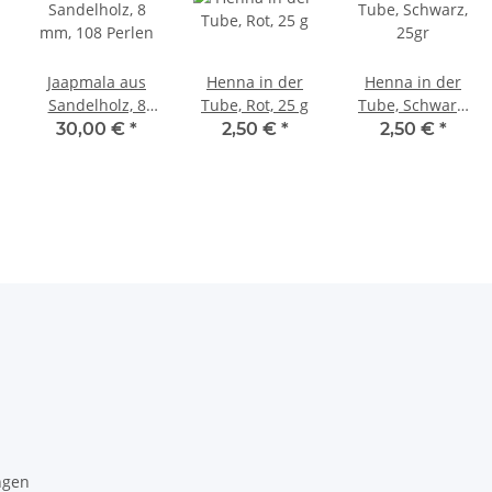
n
Jaapmala aus
Henna in der
Henna in der
Sandelholz, 8
Tube, Rot, 25 g
Tube, Schwarz,
mm, 108 Perlen
25gr
30,00 €
*
2,50 €
*
2,50 €
*
ngen