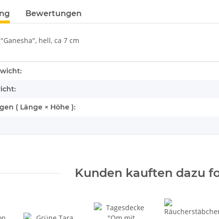
terkarten anzeigen
ung
Bewertungen
 "Ganesha", hell, ca 7 cm
enschaft
wicht:
icht:
en ( Länge × Höhe ):
Kunden kauften dazu fo