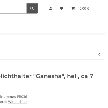
0,00 €
lichthalter "Ganesha", hell, ca 7
elnummer:
PR036
orie:
Windlichter