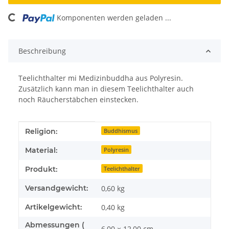
ing...
Komponenten werden geladen ...
Beschreibung
Teelichthalter mi Medizinbuddha aus Polyresin.
Zusätzlich kann man in diesem Teelichthalter auch
noch Räucherstäbchen einstecken.
Produkteigenschaft
Wert
Religion:
Buddhismus
Material:
Polyresin
Produkt:
Teelichthalter
Versandgewicht:
0,60 kg
Artikelgewicht:
0,40
kg
Abmessungen (
6,00 × 12,00 cm