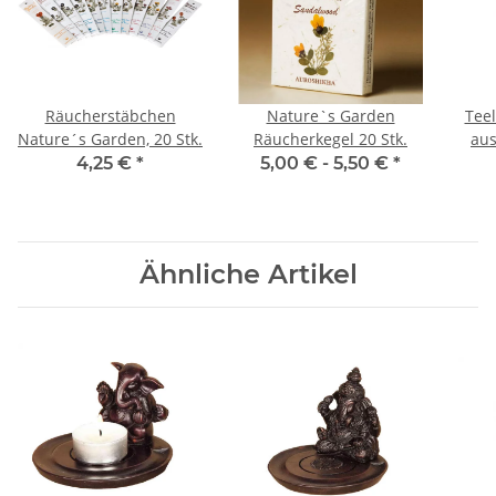
Räucherstäbchen
Nature`s Garden
Teel
Nature´s Garden, 20 Stk.
Räucherkegel 20 Stk.
aus
4,25 €
*
5,00 € -
5,50 €
*
Ähnliche Artikel