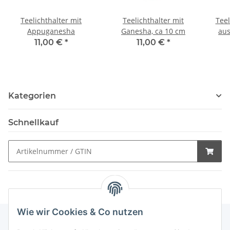
Teelichthalter mit
Teelichthalter mit
Teel
Appuganesha
Ganesha, ca 10 cm
aus
11,00 €
*
11,00 €
*
Kategorien
Schnellkauf
Wie wir Cookies & Co nutzen