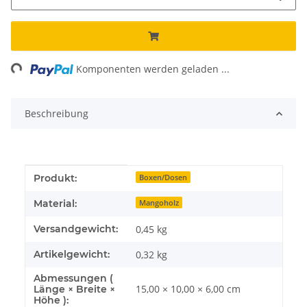
ding...
Komponenten werden geladen ...
Beschreibung
Produkteigenschaft
Wert
Produkt:
Boxen/Dosen
Material:
Mangoholz
Versandgewicht:
0,45 kg
Artikelgewicht:
0,32
kg
Abmessungen (
15,00 × 10,00 × 6,00 cm
Länge × Breite ×
Höhe ):