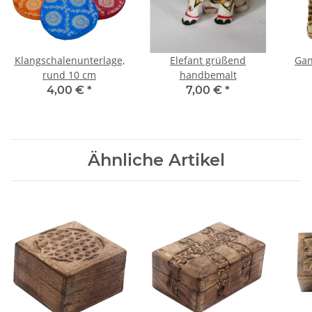
Klangschalenunterlage,
Elefant grüßend
Gan
rund 10 cm
handbemalt
4,00 €
*
7,00 €
*
Ähnliche Artikel