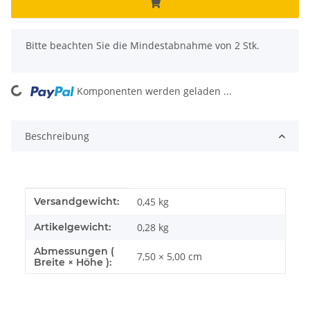
x
Bitte beachten Sie die Mindestabnahme von 2 Stk.
ading...
Komponenten werden geladen ...
Beschreibung
Produkteigenschaft
Wert
Versandgewicht:
0,45 kg
Artikelgewicht:
0,28
kg
Abmessungen (
7,50 × 5,00 cm
Breite × Höhe ):