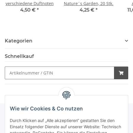
verschiedene Duftnoten
Nature´s Garden, 20 Stk.
4,50 €
*
4,25 €
*
11
Kategorien
Schnellkauf
Wie wir Cookies & Co nutzen
Durch Klicken auf „Alle akzeptieren“ gestatten Sie den
Schnellkauf
Einsatz folgender Dienste auf unserer Website: Technisch
notwendig, ReCaptcha. Sie können die Einstellung