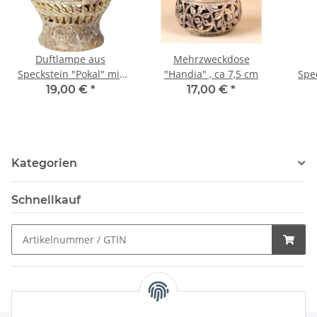
Duftlampe aus
Mehrzweckdose
Speckstein "Pokal" mit
"Handia" , ca 7,5 cm
Spe
Elefantenmotiv ca. 9 cm
19,00 €
*
17,00 €
*
Kategorien
Schnellkauf