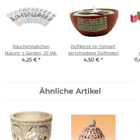
Räucherstäbchen
Duftkerze im Tontopf,
Nature´s Garden, 20 Stk.
verschiedene Duftnoten
4,25 €
*
4,50 €
*
11
Ähnliche Artikel