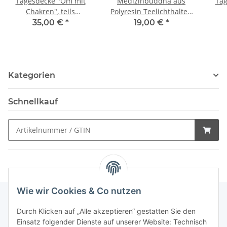
Tagesdecke "Om mit
Medizinbuddha aus
Tag
Chakren", teils
Polyresin Teelichthalter,
handebmalt, 250 x 220
12 cm
35,00 €
*
19,00 €
*
cm
Kategorien
Schnellkauf
Wie wir Cookies & Co nutzen
Durch Klicken auf „Alle akzeptieren“ gestatten Sie den
Schnellkauf
Einsatz folgender Dienste auf unserer Website: Technisch