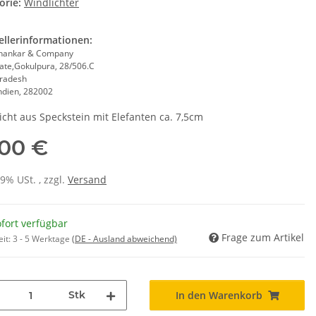
orie:
Windlichter
ellerinformationen:
hankar & Company
ate,Gokulpura, 28/506.C
Pradesh
Indien, 282002
icht aus Speckstein mit Elefanten ca. 7,5cm
,00 €
19% USt. , zzgl.
Versand
fort verfügbar
Frage zum Artikel
eit:
3 - 5 Werktage
(DE - Ausland abweichend)
Stk
In den Warenkorb