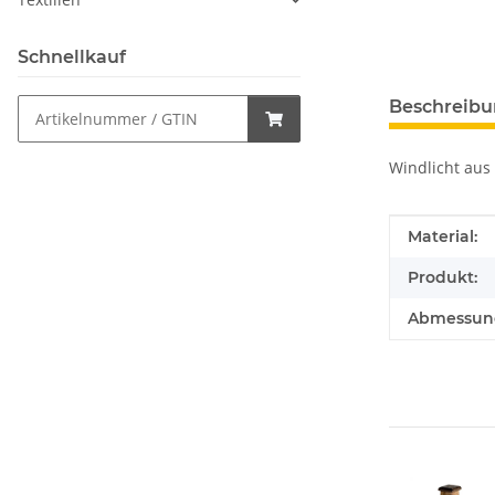
Schnellkauf
Beschreib
Windlicht aus 
Produkteig
Wert
Material:
Produkt:
Abmessung