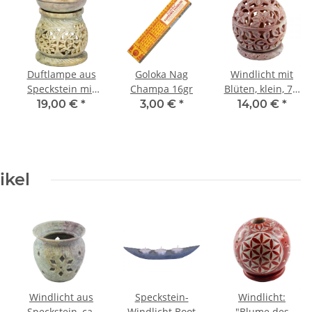
n
Duftlampe aus
Goloka Nag
Windlicht mit
Speckstein mit
Champa 16gr
Blüten, klein, 7,5
Rankenmotiven
cm.
19,00 €
*
3,00 €
*
14,00 €
*
ca. 11 cm
ikel
Windlicht aus
Speckstein-
Windlicht:
Speckstein, ca.
Windlicht Boot
"Blume des