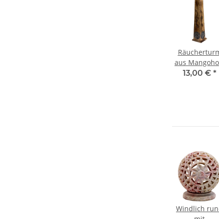
Räuchertur
aus Mangoho
viereckig mi
13,00 €
*
Ranken un
"OM"
Windlich ru
mit