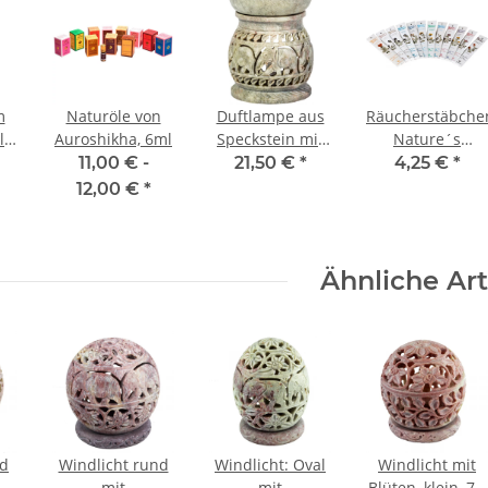
m
Naturöle von
Duftlampe aus
Räucherstäbche
lz
Auroshikha, 6ml
Speckstein mit
Nature´s
t
Elefantenmotiven
Garden, 20 Stk.
11,00 € -
21,50 €
*
4,25 €
*
d
ca. 11 cm
12,00 €
*
Ähnliche Art
nd
Windlicht rund
Windlicht: Oval
Windlicht mit
mit
mit
Blüten, klein, 7,5