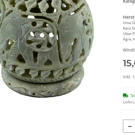
Kateg
Herst
Uma S
Kans G
Uttar 
Agra, 
Windl
15
inkl. 
So
Lieferz