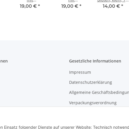
n,
Elefantenmotiven,
Elefantenmotiven,
cm.
19,00 €
*
19,00 €
*
14,00 €
*
11cm
ca 11 cm
onen
Gesetzliche Informationen
Impressum
Datenschutzerklärung
Allgemeine Geschäftsbedingu
Verpackungsverordnung
Widerrufsbelehrung für Endk
den Einsatz folgender Dienste auf unserer Website: Technisch notwend