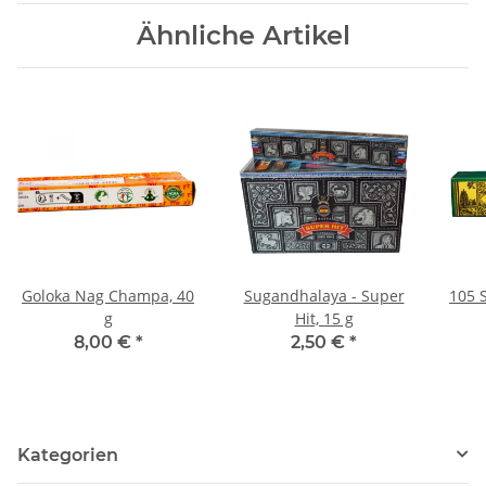
Ähnliche Artikel
Goloka Nag Champa, 40
Sugandhalaya - Super
105 S
g
Hit, 15 g
8,00 €
*
2,50 €
*
Kategorien