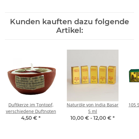
Kunden kauften dazu folgende
Artikel:
Duftkerze im Tontopf,
Naturöle von India Basar
105 S
verschiedene Duftnoten
5 ml
4,50 €
*
10,00 € -
12,00 €
*