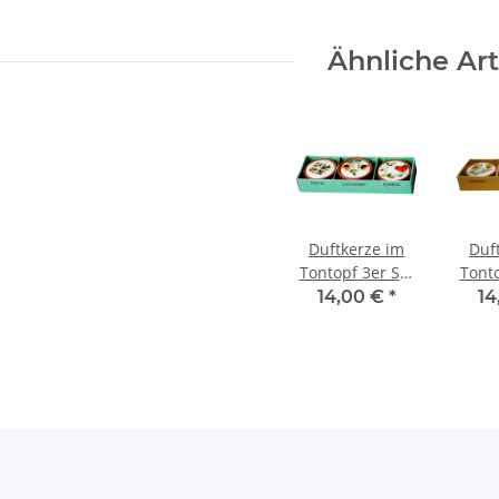
Ähnliche Art
Duftkerze im
Duf
Tontopf 3er Set
Tonto
mit Dufnoten
mit
14,00 €
*
14
Sandal, Opium
San
und Lavendel
un