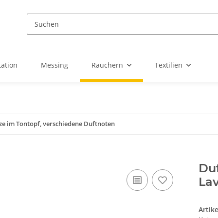
ation
Messing
Räuchern
Textilien
ze im Tontopf, verschiedene Duftnoten
Duf
La
Artik