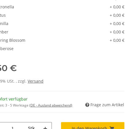
tronella
+ 0,00 €
tus
+ 0,00 €
nilla
+ 0,00 €
mber
+ 0,00 €
ring Blossom
+ 0,00 €
berose
50 €
19% USt. , zzgl.
Versand
fort verfügbar
Frage zum Artikel
eit:
3 - 5 Werktage
(DE - Ausland abweichend)
Stk
In den Warenkorb