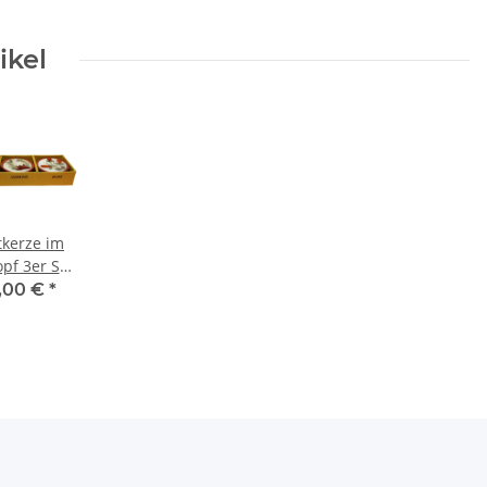
ikel
tkerze im
pf 3er Set
 Dufnoten
,00 €
*
del, Rose
d Jasmin