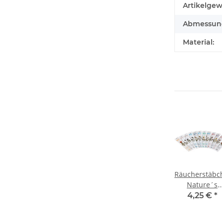
Artikelgew
Abmessunge
Material:
Räucherstäbc
Nature´s
Garden, 20 St
4,25 €
*