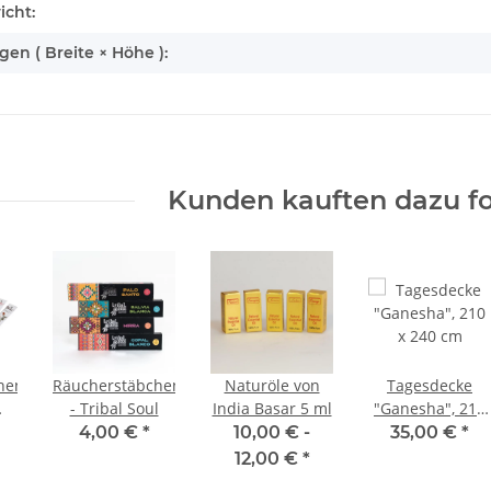
icht:
n ( Breite × Höhe ):
Kunden kauften dazu fo
hen
Räucherstäbchen
Naturöle von
Tagesdecke
- Tribal Soul
India Basar 5 ml
"Ganesha", 210
k.
x 240 cm
4,00 €
*
10,00 € -
35,00 €
*
12,00 €
*