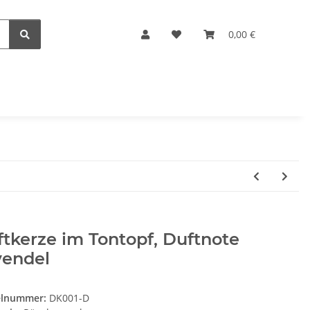
0,00 €
tkerze im Tontopf, Duftnote
vendel
elnummer:
DK001-D