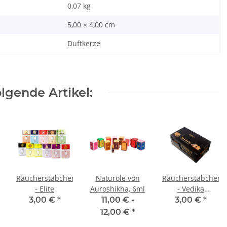
0,07
kg
5,00 × 4,00 cm
Duftkerze
lgende Artikel:
Räucherstäbchen
Naturöle von
Räucherstäbchen
- Elite
Auroshikha, 6ml
- Vedika
"Sandalo"15 g
3,00 €
*
11,00 € -
3,00 €
*
12,00 €
*