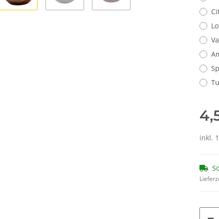
Ci
Lo
Va
A
Sp
Tu
4,
inkl. 
So
Lieferz