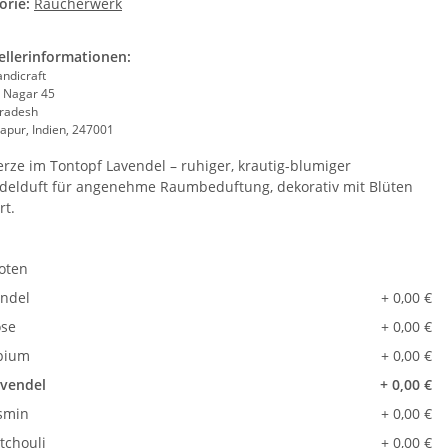
orie:
Räucherwerk
ellerinformationen:
andicraft
 Nagar 45
Pradesh
apur, Indien, 247001
erze im Tontopf Lavendel – ruhiger, krautig-blumiger
delduft für angenehme Raumbeduftung, dekorativ mit Blüten
rt.
oten
ndel
+ 0,00 €
se
+ 0,00 €
pium
+ 0,00 €
vendel
+ 0,00 €
smin
+ 0,00 €
tchouli
+ 0,00 €