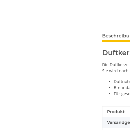
Beschreib
Duftker
Die Duftkerze
Sie wird nach 
Duftnot
Brennda
Für ges
Produkteig
Wert
Produkt:
Versandge