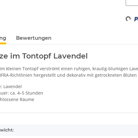
Loadin
ung
Bewertungen
ze im Tontopf Lavendel
 im kleinen Tontopf verströmt einen ruhigen, krautig-blumigen La
IFRA-Richtlinien hergestellt und dekorativ mit getrockneten Blüten 
e: Lavendel
uer: ca. 4–5 Stunden
chlossene Räume
enschaft
wicht: