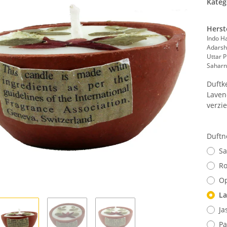
Kateg
Herst
Indo H
Adarsh
Uttar 
Saharn
Duftk
Laven
verzie
Duftn
Sa
Ro
O
La
Ja
Pa