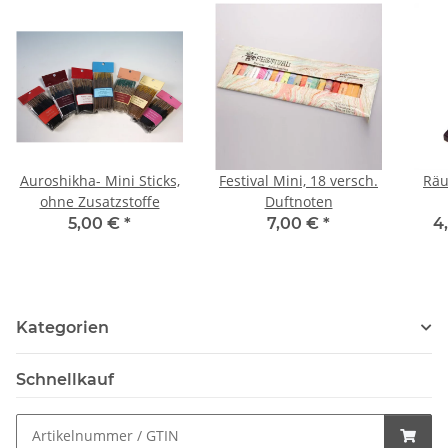
Auroshikha- Mini Sticks,
Festival Mini, 18 versch.
Räu
ohne Zusatzstoffe
Duftnoten
5,00 €
*
7,00 €
*
4
Kategorien
Schnellkauf