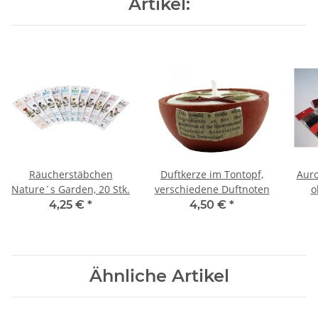
Artikel:
Räucherstäbchen
Duftkerze im Tontopf,
Auro
Nature´s Garden, 20 Stk.
verschiedene Duftnoten
o
4,25 €
*
4,50 €
*
Ähnliche Artikel