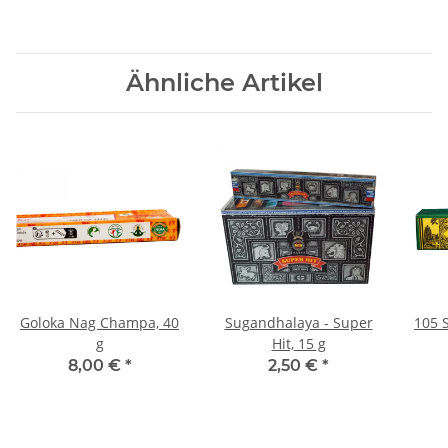
Ähnliche Artikel
Goloka Nag Champa, 40
Sugandhalaya - Super
105 S
g
Hit, 15 g
8,00 €
*
2,50 €
*