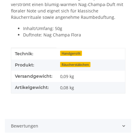
verströmt einen blumig-warmen Nag-Champa-Duft mit
floraler Note und eignet sich für klassische
Räucherrituale sowie angenehme Raumbeduftung.
Inhalt/Umfang: 50g
Duftnote: Nag Champa Flora
Produkteigenschaft
Wert
Technik:
Handgerollt
Produkt:
Räucherstäbchen
Versandgewicht:
0,09 kg
Artikelgewicht:
0,08
kg
Bewertungen