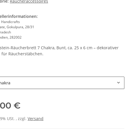
orie:
Räucheraccessoires
ellerinformationen:
 Handicrafts
ate, Gokulpura, 28/31
Pradesh
Indien, 282002
stein-Räucherbrett 7 Chakra, Bunt, ca. 25 x 6 cm – dekorativer
r für Räucherstäbchen.
v
hakra
,00 €
19% USt. , zzgl.
Versand