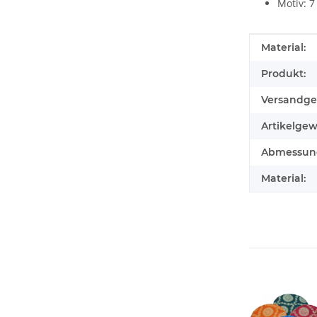
Motiv: 7
Produkteig
Wert
Material:
Produkt:
Versandge
Artikelgew
Abmessunge
Material: