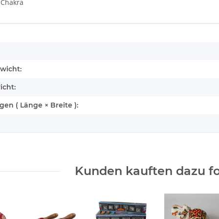
 Chakra
enschaft
wicht:
icht:
n ( Länge × Breite ):
Kunden kauften dazu fo