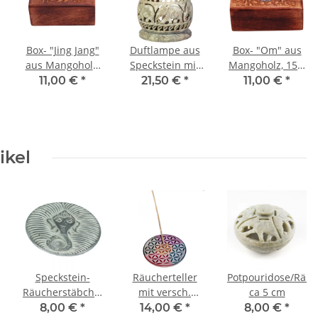
Box- "Jing Jang"
Duftlampe aus
Box- "Om" aus
aus Mangoholz,
Speckstein mit
Mangoholz, 15 x
15 x 10 cm
Elefantenmotiven
10 cm
11,00 €
*
21,50 €
*
11,00 €
*
ca. 11 cm
ikel
Speckstein-
Räucherteller
Potpouridose/Räuc
Räucherstäbchenhalter
mit versch.
ca 5 cm
Rund mit
Motiven, Bunt,
8,00 €
*
14,00 €
*
8,00 €
*