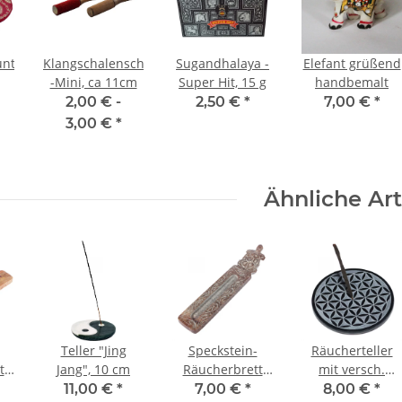
nterlage,
Klangschalenschlägel
Sugandhalaya -
Elefant grüßend
-Mini, ca 11cm
Super Hit, 15 g
handbemalt
2,00 € -
2,50 €
*
7,00 €
*
3,00 €
*
Ähnliche Art
Teller "Jing
Speckstein-
Räucherteller
t
Jang", 10 cm
Räucherbrett
mit versch.
7
mit Schildkröte,
Motiven,
11,00 €
*
7,00 €
*
8,00 €
*