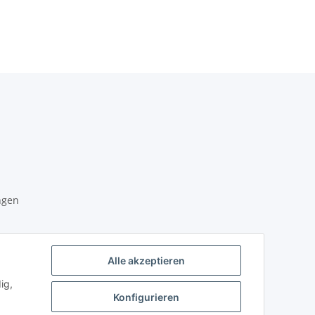
Ganesha, 10cm.
ca 13 cm
ngen
unden
Alle akzeptieren
ig,
Konfigurieren