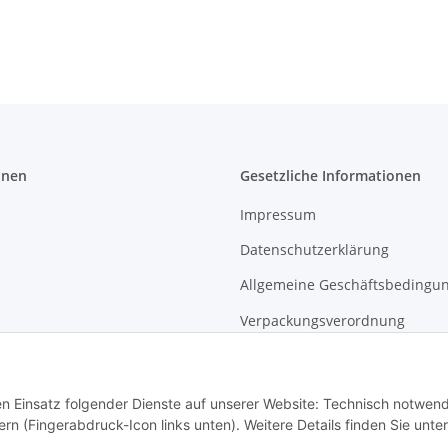
ca 27 cm
Schwarz, ca 10
cm
onen
Gesetzliche Informationen
Impressum
Datenschutzerklärung
Allgemeine Geschäftsbedingu
Verpackungsverordnung
Widerrufsbelehrung für Endk
den Einsatz folgender Dienste auf unserer Website: Technisch notwend
rn (Fingerabdruck-Icon links unten). Weitere Details finden Sie unter