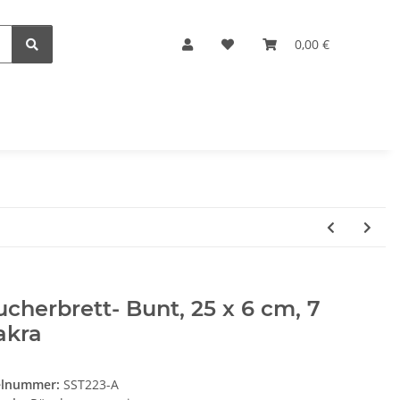
0,00 €
cherbrett- Bunt, 25 x 6 cm, 7
akra
elnummer:
SST223-A