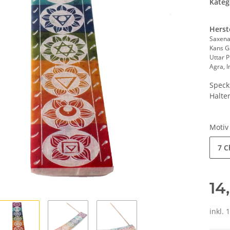
Kateg
Herst
Saxena
Kans G
Uttar 
Agra, 
Speck
Halte
Moti
7 C
14
inkl. 