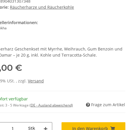
8904031307348
orie:
Räucherharze und Räucherkohle
ellerinformationen:
ikha
erharz Geschenkset mit Myrrhe, Weihrauch, Gum Benzoin und
amar – je 20 g, inkl. Kohle und Terracotta-Schale.
,00 €
19% USt. , zzgl.
Versand
fort verfügbar
Frage zum Artikel
eit:
3 - 5 Werktage
(DE - Ausland abweichend)
Stk
In den Warenkorb