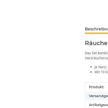
Beschreib
Räucher
Das Set kombi
Harzräucherun
Je Harz:
Mit 10 K
Produkteig
Wert
Produkt:
Versandge
Artikelgew