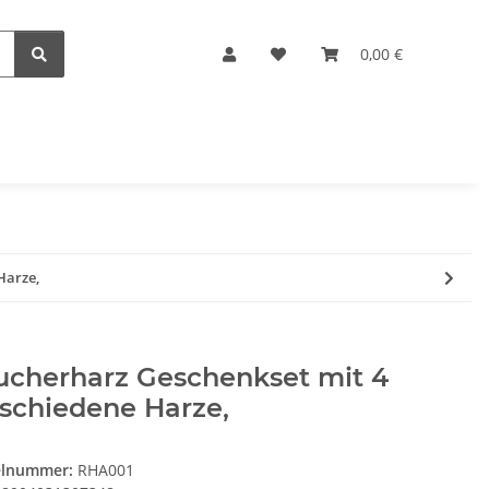
0,00 €
Harze,
ucherharz Geschenkset mit 4
schiedene Harze,
elnummer:
RHA001