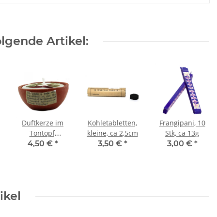
lgende Artikel:
Duftkerze im
Kohletabletten,
Frangipani, 10
Tontopf,
kleine, ca 2,5cm
Stk, ca 13g
verschiedene
4,50 €
*
3,50 €
*
3,00 €
*
Duftnoten
ikel