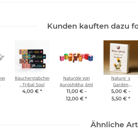
Kunden kauften dazu fo
hen
Räucherstäbchen
Naturöle von
Nature`s
- Tribal Soul
Auroshikha, 6ml
Garden
k.
Räucherkegel 20
4,00 €
*
11,00 € -
5,00 € -
Stk.
12,00 €
*
5,50 €
*
Ähnliche Art