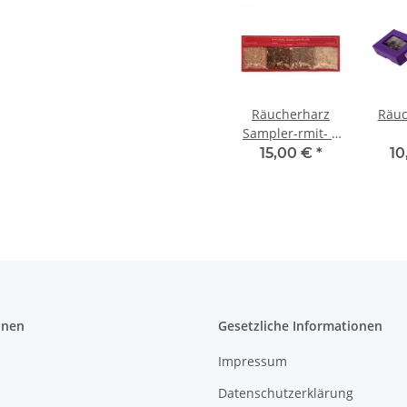
Räucherharz
Räuc
Sampler-rmit- 4
versch. Harzen
15,00 €
*
10
onen
Gesetzliche Informationen
Impressum
Datenschutzerklärung