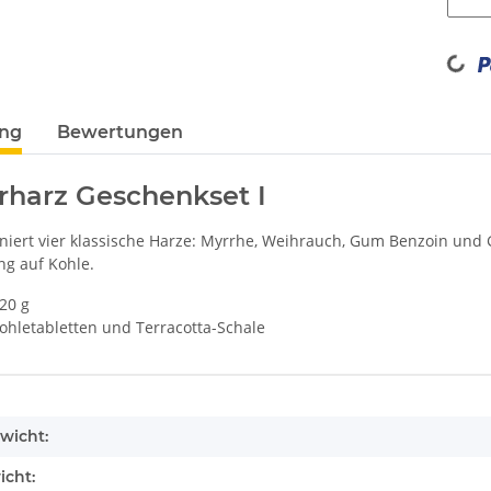
Loading...
ung
Bewertungen
harz Geschenkset I
niert vier klassische Harze: Myrrhe, Weihrauch, Gum Benzoin und 
g auf Kohle.
 20 g
ohletabletten und Terracotta-Schale
enschaft
wicht:
icht: