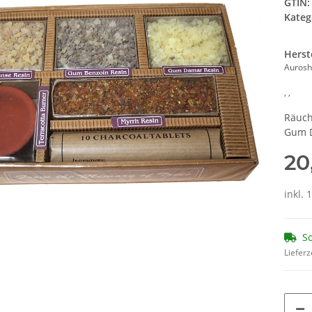
GTIN:
Kateg
Herst
Aurosh
, ,
Räuch
Gum D
20
inkl. 
So
Lieferz