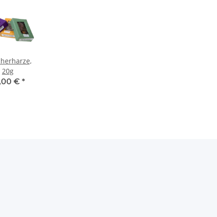
herharze,
20g
,00 €
*