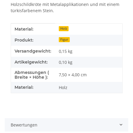
Holzschildkröte mit Metalapplikationen und mit einem
türkisfarbenem Stein.
Produkteigenschaft
Wert
Material:
Holz
Produkt:
Figur
Versandgewicht:
0,15 kg
Artikelgewicht:
0,10
kg
Abmessungen (
7,50 × 4,00 cm
Breite × Höhe ):
Material:
Holz
Bewertungen