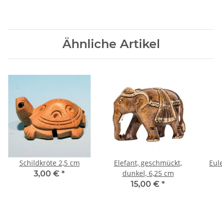
Ähnliche Artikel
Schildkröte 2,5 cm
Elefant, geschmückt,
Eul
dunkel, 6,25 cm
3,00 €
*
15,00 €
*