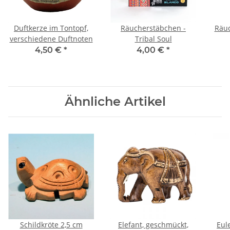
Duftkerze im Tontopf,
Räucherstäbchen -
Räuc
verschiedene Duftnoten
Tribal Soul
4,50 €
*
4,00 €
*
Ähnliche Artikel
Schildkröte 2,5 cm
Elefant, geschmückt,
Eul