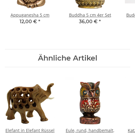
Appuganesha 5 cm
Buddha 5 cm 4er Set
Budd
12,00 €
*
36,00 €
*
Ähnliche Artikel
Elefant in Elefant Rüssel
Eule, rund, handbemalt,
Kat