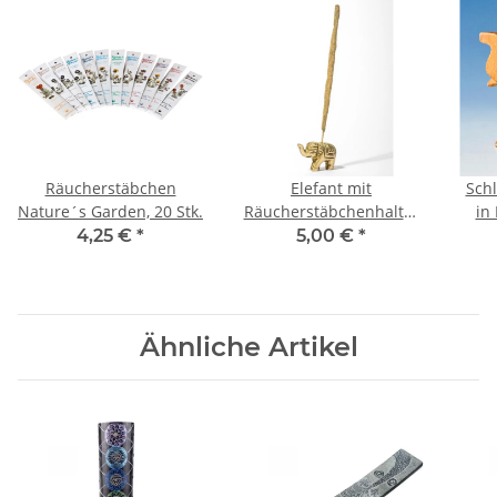
Räucherstäbchen
Elefant mit
Schl
Nature´s Garden, 20 Stk.
Räucherstäbchenhalter
in 
2 cm
4,25 €
*
5,00 €
*
Ähnliche Artikel