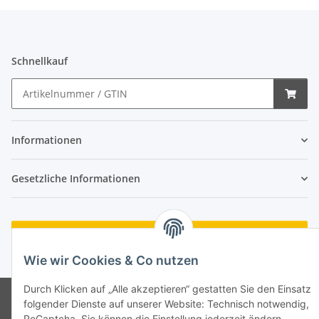
Schnellkauf
Informationen
Gesetzliche Informationen
Vertrag widerrufen
Wie wir Cookies & Co nutzen
* Alle Preise inkl. gesetzlicher USt., zzgl.
Versand
Durch Klicken auf „Alle akzeptieren“ gestatten Sie den Einsatz
© India Basar
folgender Dienste auf unserer Website: Technisch notwendig,
Powered by
JTL-Shop
ReCaptcha. Sie können die Einstellung jederzeit ändern