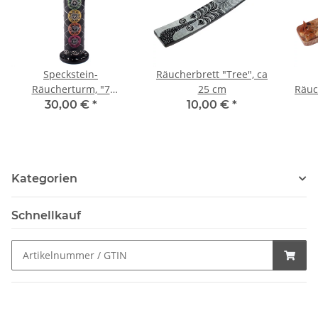
Speckstein-
Räucherbrett "Tree", ca
Räucherturm, "7
25 cm
Räuc
Chakra", ca 30 cm
30,00 €
*
10,00 €
*
Kategorien
Schnellkauf